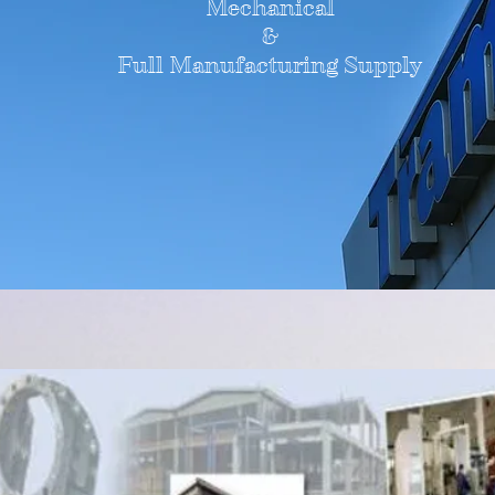
Mechanical
&
Full Manufacturing Supply