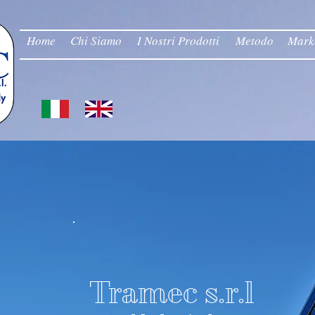
Home
Chi Siamo
I Nostri Prodotti
Metodo
Mark
Tramec s.r.l