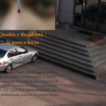
Qualità e flessibilità :
la nostra forza
Sala metrologica TRAMEC:
rantire che i nostri clienti stiano ricevendo
di alta qualità, il nostro reparto di qualità
a camere con aria condizionata e macchine di
. Queste macchine di misura comprendono
 (SIT certificato), DEA e ZOLLER, che
continuamente acquisiti con sensori termici.