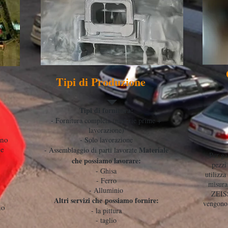
Tipi di Produzione
Tipi di fornitura:
- Fornitura completa (materie prime +
lavorazione)
ono
- Solo lavorazione
 e
Materiale
- Assemblaggio di parti lavorate
Per ga
che possiamo lavorare:
pezzi 
- Ghisa
utilizz
- Ferro
misura
- Alluminio
ZEISS
Altri servizi che possiamo fornire:
vengono 
no
- la pittura
i
- taglio