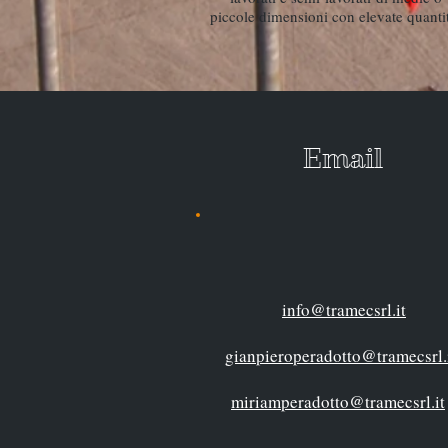
piccole dimensioni con elevate quanti
Ema
info@tramecsrl.it
gianpieroperadotto@tramecsrl.
miriamperadotto@tramecsrl.it