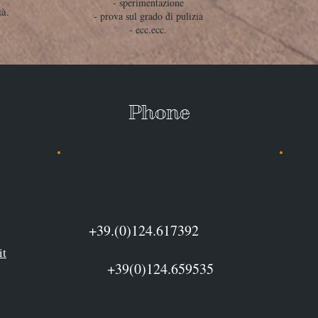
- sperimentazione
tà.
- prova sul grado di pulizia
- ecc.ecc.
il Phone 
+39.(0)124.617392
it
+39(0)124.659535