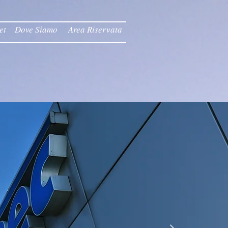
et
Dove Siamo
Area Riservata